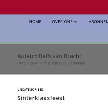
HOME
OVER ONS
ABONNE
Auteur:
Beth van Bracht
Deze auteur heeft geschreven 3 artikelen
UNCATEGORIZED
Sinterklaasfeest