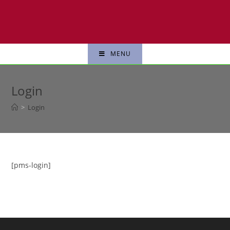
MENU
Login
>
Login
[pms-login]